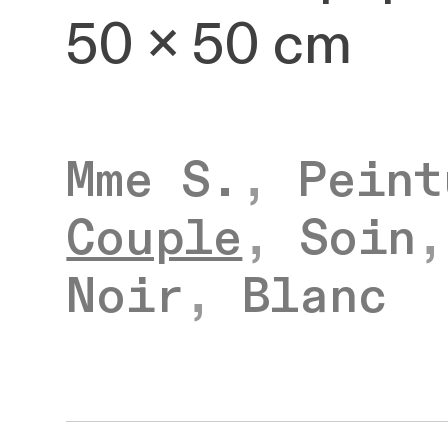
50 x 50 cm
Mme S.
,
Peint
Couple
,
Soin
Noir
,
Blanc